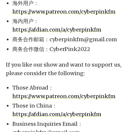
海外用户：
https://www.patreon.com/cyberpinkfm
海内用户：
https://afdian.com/a/cyberpinkfm
商务合作邮箱：
cyberpinkfm@gmail.com
商务合作微信：CyberPink2022
If you like our show and want to support us,
please consider the following:
Those Abroad：
https://www.patreon.com/cyberpinkfm
Those in China：
https://afdian.com/a/cyberpinkfm
Business Inquiries Email：