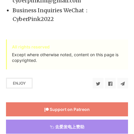
cyberpinkfm@gmail.com
Business Inquiries WeChat：
CyberPink2022
All rights reserved
Except where otherwise noted, content on this page is
copyrighted.
ENJOY
Support on Patreon
去爱发电上赞助