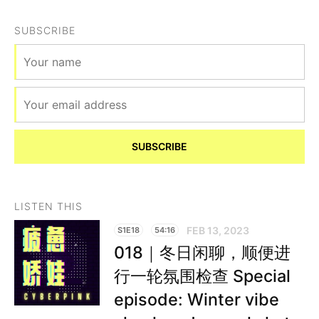
SUBSCRIBE
SUBSCRIBE
LISTEN THIS
FEB 13, 2023
S1E18
54:16
018｜冬日闲聊，顺便进
行一轮氛围检查 Special
episode: Winter vibe